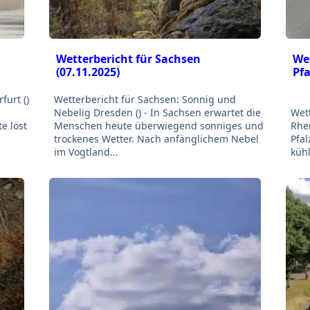
Wetterbericht für Sachsen
Wet
(07.11.2025)
Pfa
furt ()
Wetterbericht für Sachsen: Sonnig und
Nebelig Dresden () - In Sachsen erwartet die
Wet
e löst
Menschen heute überwiegend sonniges und
Rhei
trockenes Wetter. Nach anfänglichem Nebel
Pfal
im Vogtland…
kühl