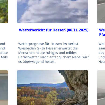
Wetterbericht für Hessen (06.11.2025)
Wet
Pfa
 und
Wetterprognose für Hessen im Herbst
Wett
 und
Wiesbaden () - In Hessen erwartet die
Saar
heute
Menschen heute ruhiges und mildes
das 
teils
Herbstwetter. Nach anfänglichem Nebel wird
und 
es überwiegend heiter…
Heu