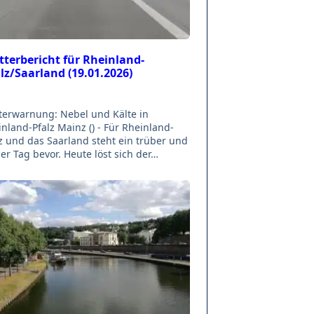
terbericht für Rheinland-
lz/Saarland (19.01.2026)
terwarnung: Nebel und Kälte in
nland-Pfalz Mainz () - Für Rheinland-
z und das Saarland steht ein trüber und
er Tag bevor. Heute löst sich der…